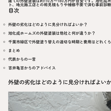
建ての外壁塗装は約
110万〜180万円
が目安です。旭化成
ト、地元施工店との相見積もりや補修不要で済む事前診
目次
外壁の劣化はどのように見分ければよいか？
旭化成ホームズの外壁塗装は他社と何が違うか？
千葉市緑区で外壁塗り替えの適切な時期と費用はどれく
まとめ
代表からの一言
吉井亀吉からのアドバイス
外壁の劣化はどのように見分ければよい