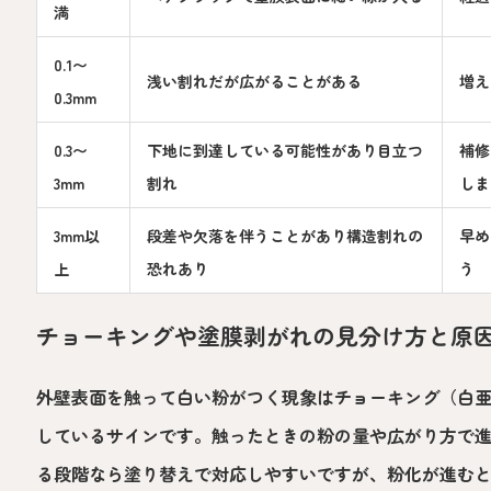
満
0.1〜
浅い割れだが広がることがある
増え
0.3mm
0.3〜
下地に到達している可能性があり目立つ
補修
3mm
割れ
しま
3mm以
段差や欠落を伴うことがあり構造割れの
早め
上
恐れあり
う
チョーキングや塗膜剥がれの見分け方と原
外壁表面を触って白い粉がつく現象はチョーキング（白
しているサインです。触ったときの粉の量や広がり方で
る段階なら塗り替えで対応しやすいですが、粉化が進む