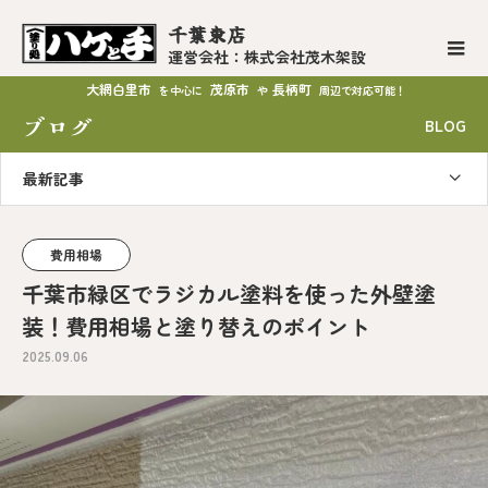
千葉東店
運営会社：株式会社茂木架設
大網白里市
茂原市
長柄町
を中心に
や
周辺で対応可能！
ブログ
BLOG
最新記事
費用相場
千葉市緑区でラジカル塗料を使った外壁塗
装！費用相場と塗り替えのポイント
2025.09.06