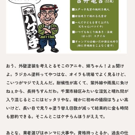
おう、外壁塗装を考えとるそこのアニキ、姉ちゃん！よぉ聞け
よ。ラジカル塗料ってやつはな、オイラも現場でよく見るけど、
こいつがマジでええんだ。耐候性が高くて、紫外線や雨風に負け
ねぇから、長持ちすんだわ。千葉市緑区みたいな湿気と晴れ間が
入り混じるとこにはピッタリやな。確かに初めの値段はちょい高
いけど、長い目で見りゃ塗り替え回数が減って結果的に金も時間
も節約できる。そこんとこはケチらんほうがええで。
あとな、業者選びはホンマに大事や。資格持っとるか、過去の仕