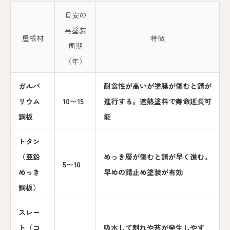
目安の
再塗装
屋根材
特徴
周期
（年）
ガルバ
耐食性が高いが塗膜が傷むと錆が
リウム
10〜15
進行する。遮熱塗料で寿命延長可
鋼板
能
トタン
（亜鉛
めっき層が傷むと錆が早く進む。
5〜10
めっき
早めの錆止め塗装が有効
鋼板）
スレー
ト（コ
吸水して割れや苔が発生しやす