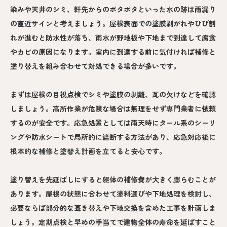
染みや天井のシミ、軒先からのポタポタといった水の跡は雨漏り
の直近サインと考えましょう。屋根表面での塗膜剥がれやひび割
れが進むと防水性が落ち、雨水が野地板や下地まで到達して腐食
やカビの原因になります。室内に到達する前に気付ければ補修と
塗り替えを組み合わせて対処できる場合が多いです。
まずは屋根の目視点検でシミや塗膜の剥離、瓦の欠けなどを確認
しましょう。高所作業が危険な場合は無理をせず専門業者に依頼
するのが安全です。応急処置としては雨天時にタール系のシーリ
ングや防水シートで局所的に遮断する方法があり、応急対応後に
根本的な補修と塗替え計画を立てると安心です。
塗り替えを先延ばしにすると躯体の補修費が大きく膨らむことが
あります。屋根の状態に合わせて塗料選びや下地処理を検討し、
必要ならば部分的な葺き替えや下地交換を含めた工事を計画しま
しょう。定期点検と早めの手当てで建物全体の寿命を延ばすこと