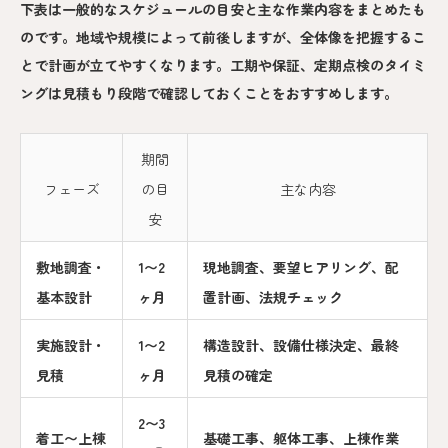
下表は一般的なスケジュールの目安と主な作業内容をまとめたも
のです。地域や規模によって前後しますが、全体像を把握するこ
とで計画が立てやすくなります。工期や保証、定期点検のタイミ
ングは見積もり段階で確認しておくことをおすすめします。
期間
フェーズ
の目
主な内容
安
敷地調査・
1〜2
現地調査、要望ヒアリング、配
基本設計
ヶ月
置計画、法規チェック
実施設計・
1〜2
構造設計、設備仕様決定、最終
見積
ヶ月
見積の確定
2〜3
着工〜上棟
基礎工事、躯体工事、上棟作業