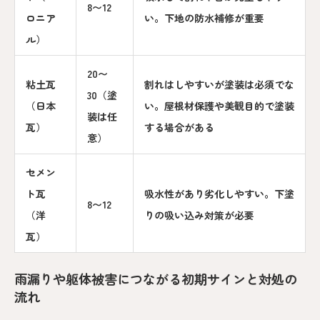
8〜12
ロニア
い。下地の防水補修が重要
ル）
20〜
粘土瓦
割れはしやすいが塗装は必須でな
30（塗
（日本
い。屋根材保護や美観目的で塗装
装は任
瓦）
する場合がある
意）
セメン
ト瓦
吸水性があり劣化しやすい。下塗
8〜12
（洋
りの吸い込み対策が必要
瓦）
雨漏りや躯体被害につながる初期サインと対処の
流れ