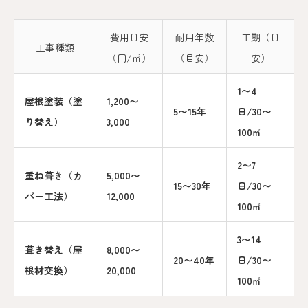
費用目安
耐用年数
工期（目
工事種類
（円/㎡）
（目安）
安）
1〜4
屋根塗装（塗
1,200〜
5〜15年
日/30〜
り替え）
3,000
100㎡
2〜7
重ね葺き（カ
5,000〜
15〜30年
日/30〜
バー工法）
12,000
100㎡
3〜14
葺き替え（屋
8,000〜
20〜40年
日/30〜
根材交換）
20,000
100㎡