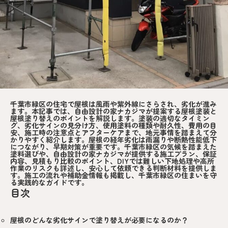
千葉市緑区の住宅で屋根は風雨や紫外線にさらされ、劣化が進み
ます。本記事では、自由設計の家ナカジマが提案する屋根塗装と
屋根塗り替えのポイントを解説します。塗装の適切なタイミン
グ、劣化サインの見分け方、使用塗料の種類や耐久性、費用の目
安、施工時の注意点とアフターケアまで、地元事情を踏まえて分
かりやすく紹介します。屋根の経年劣化は雨漏りや断熱性能低下
につながり、早期対策が重要です。千葉市緑区の気候を踏まえた
塗料選びや、自由設計の家ナカジマが提供する施工プラン、保証
内容、見積もり比較のポイント、DIYでは難しい下地処理や高所
作業のリスクも詳述し、安心して依頼できる判断材料を提供しま
す。施工の流れや補助金情報も掲載し、千葉市緑区の住まいを守
る実践的なガイドです。
目次
屋根のどんな劣化サインで塗り替えが必要になるのか？