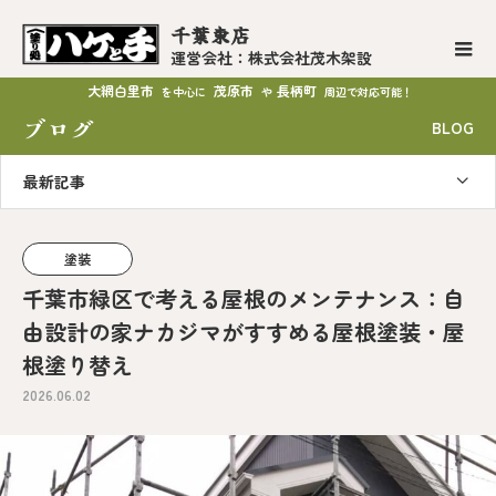
千葉東店
運営会社：株式会社茂木架設
大網白里市
茂原市
長柄町
を中心に
や
周辺で対応可能！
ブログ
BLOG
最新記事
塗装
千葉市緑区で考える屋根のメンテナンス：自
由設計の家ナカジマがすすめる屋根塗装・屋
根塗り替え
2026.06.02