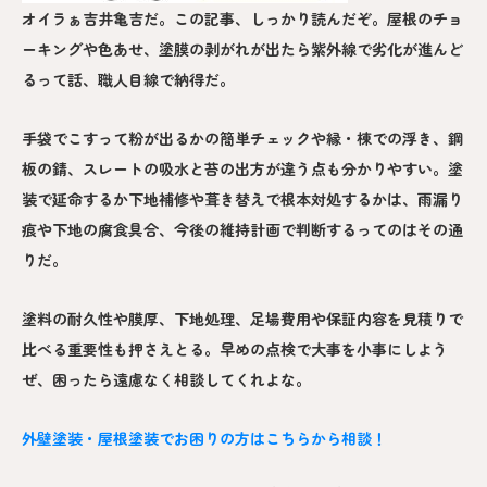
オイラぁ吉井亀吉だ。この記事、しっかり読んだぞ。屋根のチョ
ーキングや色あせ、塗膜の剥がれが出たら紫外線で劣化が進んど
るって話、職人目線で納得だ。
手袋でこすって粉が出るかの簡単チェックや縁・棟での浮き、鋼
板の錆、スレートの吸水と苔の出方が違う点も分かりやすい。塗
装で延命するか下地補修や葺き替えで根本対処するかは、雨漏り
痕や下地の腐食具合、今後の維持計画で判断するってのはその通
りだ。
塗料の耐久性や膜厚、下地処理、足場費用や保証内容を見積りで
比べる重要性も押さえとる。早めの点検で大事を小事にしよう
ぜ、困ったら遠慮なく相談してくれよな。
外壁塗装・屋根塗装でお困りの方はこちらから相談！