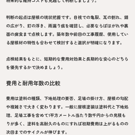
将来的な維持コストも見越して判断しましょう。
判断の起点は屋根の現状把握です。目視での亀裂、瓦の割れ、錆
の広がり、釘の浮き、雨漏り痕を確認し、必要ならばはがれや裏
面の腐食まで点検します。築年数や前回の工事履歴、使用してい
る屋根材の特性も合わせて検討すると選択が明確になります。
点検結果をもとに、短期的な費用対効果と長期的な安心のどちら
を優先するかで決めましょう。
費用と耐用年数の比較
費用は塗料の種類、下地処理の要否、足場の掛け方、屋根の勾配
や複雑さで大きく変わります。一般に屋根塗装は塗料代と下地処
理、足場工事を含めて1平方メートル当たり数千円からの見積も
りが多く、塗料を高耐久のものにすれば初期費用は上がるものの
次回までのサイクルが伸びます。