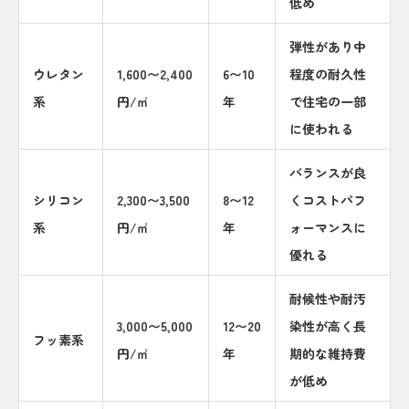
低め
弾性があり中
ウレタン
1,600〜2,400
6〜10
程度の耐久性
系
円/㎡
年
で住宅の一部
に使われる
バランスが良
シリコン
2,300〜3,500
8〜12
くコストパフ
系
円/㎡
年
ォーマンスに
優れる
耐候性や耐汚
3,000〜5,000
12〜20
染性が高く長
フッ素系
円/㎡
年
期的な維持費
が低め