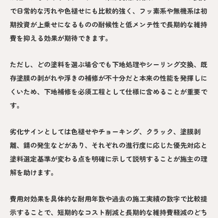
で日常的な汚れや色褪せにも比較的強く、フッ素系や無機系は初
期投資が上乗せになるものの耐候性と低メンテ性で長期的な維持
費を抑える効果が期待できます。
ただし、どの塗料を選ぶ場合でも下地処理やシーリング交換、既
存塗膜の剥がれや浮きの補修が不十分だと本来の性能を発揮しに
くいため、下地補修を必須工程として仕様に含めることが重要で
す。
劣化サインとしては色褪せやチョーキング、クラック、塗膜剥
離、錆の発生などがあり、それぞれの進行度に応じた優先対応と
塗料選定基準が変わる点を明確に示して説明することが施主の理
解を助けます。
費用対効果を具体的な耐用年数や過去の施工実績の数字で比較提
示することで、短期的なコスト削減と長期的な維持費軽減のどち