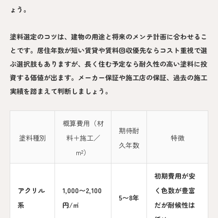
ょう。
塗料選定のコツは、建物の用途と将来のメンテ計画に合わせるこ
とです。居住年数が短い賃貸や賃料回収優先ならコスト重視で選
ぶ選択肢もありますが、長く住む予定なら耐久性の高い塗料に投
資する価値が出ます。メーカー保証や施工店の保証、過去の施工
実績を踏まえて判断しましょう。
概算費用（材
期待耐
塗料種別
料＋施工／
特徴
久年数
m²）
初期費用が安
アクリル
1,000〜2,100
く色数が豊富
5〜8年
系
円/㎡
だが耐候性は