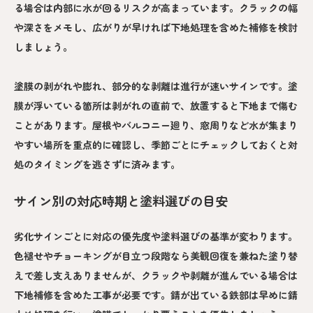
る場合は内部に水が回るリスクが高まっています。クラックの幅
や深さをメモし、広がりが早ければ下地処理を含めた補修を検討
しましょう。
塗膜の剥がれや膨れ、部分的な剥離は進行が速いサインです。塗
膜が浮いている箇所は剥がれの直前で、放置すると下地まで傷む
ことがあります。屋根やバルコニー廻り、窓周りなど水が集まり
やすい場所を重点的に確認し、季節ごとにチェックしておくと対
処のタイミングを逃さずに済みます。
サイン別の対応時期と塗料選びの目安
劣化サインごとに対応の優先度や塗料選びの基準が変わります。
色褪せやチョーキングが目立つ段階なら美観回復を兼ねた塗り替
えで差し支えありませんが、クラックや剥離が進んでいる場合は
下地補修を含めた工事が必要です。錆が出ている鉄部は早めに錆