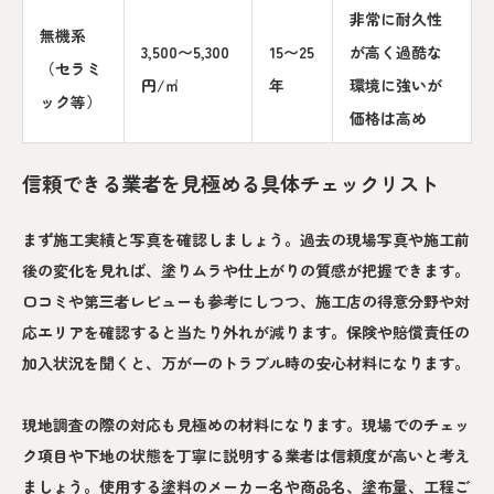
非常に耐久性
無機系
3,500〜5,300
15〜25
が高く過酷な
（セラミ
円/㎡
年
環境に強いが
ック等）
価格は高め
信頼できる業者を見極める具体チェックリスト
まず施工実績と写真を確認しましょう。過去の現場写真や施工前
後の変化を見れば、塗りムラや仕上がりの質感が把握できます。
口コミや第三者レビューも参考にしつつ、施工店の得意分野や対
応エリアを確認すると当たり外れが減ります。保険や賠償責任の
加入状況を聞くと、万が一のトラブル時の安心材料になります。
現地調査の際の対応も見極めの材料になります。現場でのチェッ
ク項目や下地の状態を丁寧に説明する業者は信頼度が高いと考え
ましょう。使用する塗料のメーカー名や商品名、塗布量、工程ご