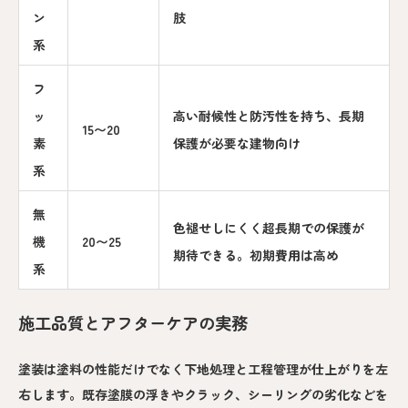
ン
肢
系
フ
ッ
高い耐候性と防汚性を持ち、長期
15〜20
素
保護が必要な建物向け
系
無
色褪せしにくく超長期での保護が
機
20〜25
期待できる。初期費用は高め
系
施工品質とアフターケアの実務
塗装は塗料の性能だけでなく下地処理と工程管理が仕上がりを左
右します。既存塗膜の浮きやクラック、シーリングの劣化などを