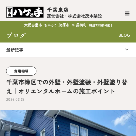
千葉東店
運営会社：株式会社茂木架設
大網白里市
茂原市
長柄町
を中心に
や
周辺で対応可能！
ブログ
BLOG
最新記事
費用相場
千葉市緑区での外壁・外壁塗装・外壁塗り替
え｜オリエンタルホームの施工ポイント
2026.02.25