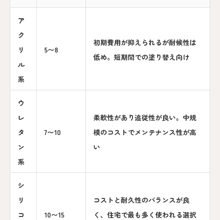
ア
ク
初期費用が抑えられるが耐候性は
リ
5〜8
低め。短期間での塗り替え向け
ル
系
ウ
レ
柔軟性があり追従性が良い。中規
タ
7〜10
模のコストでメンテナンス性が高
ン
い
系
シ
リ
コストと耐久性のバランスが良
コ
10〜15
く、住宅で最も多く使われる選択