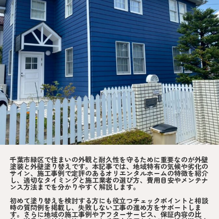
千葉市緑区で住まいの外観と耐久性を守るために重要なのが外壁
塗装と外壁塗り替えです。本記事では、地域特有の気候や劣化の
サイン、施工事例で定評のあるオリエンタルホームの特徴を紹介
し、適切なタイミングと施工業者の選び方、費用目安やメンテナ
ンス方法までを分かりやすく解説します。
初めて塗り替えを検討する方にも役立つチェックポイントと相談
時の質問例を掲載し、失敗しない工事の進め方をサポートしま
す。さらに地域の施工事例やアフターサービス、保証内容の比