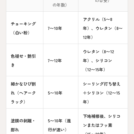
の目安）
の年数）
アクリル（5〜8
チョーキング
7〜10年
年）、ウレタン（8〜
（白い粉）
12年）
ウレタン（8〜12
色褪せ・艶引
7〜12年
年）、シリコン
き
（12〜15年）
細かなひび割
シーリング打ち替え
れ（ヘアーク
5〜10年
＋シリコン（12〜15
ラック）
年）
下地補修後、シリコ
塗膜の剥離・
5〜10年（進
ンまたはフッ素
膨れ
行が速い）
（15〜20年）