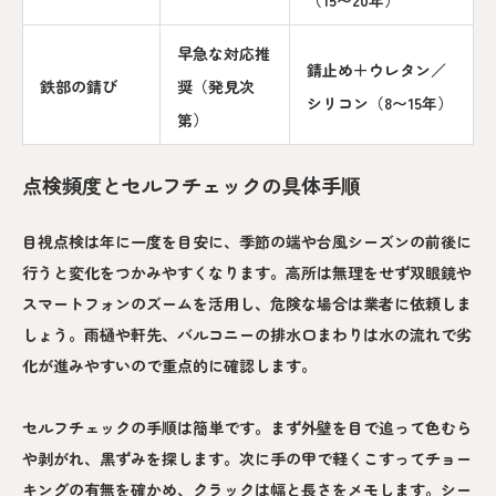
早急な対応推
錆止め＋ウレタン／
鉄部の錆び
奨（発見次
シリコン（8〜15年）
第）
点検頻度とセルフチェックの具体手順
目視点検は年に一度を目安に、季節の端や台風シーズンの前後に
行うと変化をつかみやすくなります。高所は無理をせず双眼鏡や
スマートフォンのズームを活用し、危険な場合は業者に依頼しま
しょう。雨樋や軒先、バルコニーの排水口まわりは水の流れで劣
化が進みやすいので重点的に確認します。
セルフチェックの手順は簡単です。まず外壁を目で追って色むら
や剥がれ、黒ずみを探します。次に手の甲で軽くこすってチョー
キングの有無を確かめ、クラックは幅と長さをメモします。シー