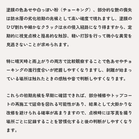
塗膜の色あせや白っぽい粉（チョーキング）、部分的な艶の喪失
は防水層の劣化初期の兆候として高い確度で現れますし、塗膜の
ひび割れや細かなクラックは水の侵入経路になり得ますから、定
期的に視覚点検と簡易的な触診、軽い打診を行って微小な異常を
見逃さないことが求められます。
特に晴天時と雨上がりの両方で比較観察することで色あせやチョ
ーキングの進行度合いが把握しやすくなりますし、剥離が始まっ
ている場所は触れたときの感触や音で判断しやすくなります。
これらの初期兆候を早期に確認できれば、部分補修やトップコー
トの再施工で延命を図れる可能性があり、結果として大掛かりな
改修を避けられる確率が高まりますので、点検時には写真を撮り
場所ごとに記録することを習慣化すると後の判断がしやすくなり
ます。