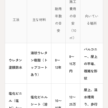
施工
耐用
費用
年数
の目
向いてい
工法
主な材料
の目
安
る場所
安
（10
㎡）
バルコニ
液状ウレタ
8〜
ー、屋上
ウレタン
ン樹脂（ト
8〜
15万
の平場、
塗膜防水
ップコート
12年
円
複雑な形
あり）
状
屋上、温
塩化ビニ
塩化ビニル
12〜
水槽周
ル（塩
10〜
シート（溶
25万
り、歩行
ビ）シー
15年