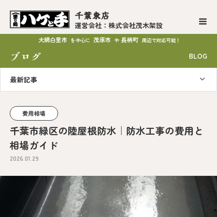
千葉東店
運営会社：株式会社茂木架設
大網白里市
茂原市
長柄町
を中心に
や
周辺で対応可能！
ブログ
BLOG
最新記事
費用相場
千葉市緑区の陸屋根防水｜防水工事の費用と
相場ガイド
2026.01.29