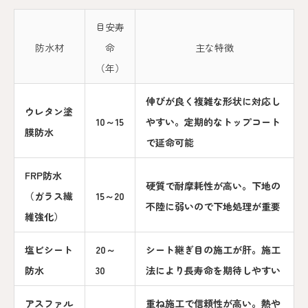
目安寿
防水材
命
主な特徴
（年）
伸びが良く複雑な形状に対応し
ウレタン塗
10～15
やすい。定期的なトップコート
膜防水
で延命可能
FRP防水
硬質で耐摩耗性が高い。下地の
（ガラス繊
15～20
不陸に弱いので下地処理が重要
維強化）
塩ビシート
20～
シート継ぎ目の施工が肝。施工
防水
30
法により長寿命を期待しやすい
アスファル
重ね施工で信頼性が高い。熱や