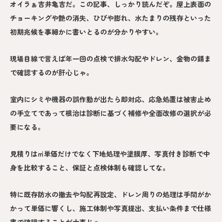
オイラぁ吉井亀吉だ。この記事、しっかり読んだぞ。屋上表面の
チョーキングや艶の消失、ひびや膨れ、水たまりの残存といった
初期兆候を事細かに書いとるのが分かりやすい。
現場目線で言えば年一回の点検で排水勾配やドレン、金物の錆ま
で確認するのが肝心じゃ。
室内にシミや機器の誤作動が出たら即対応、応急処置は被害止め
の手立てであって根治は診断に基づく補修や全面改修の選択が必
要になる。
見積りは㎡単価だけでなく下地処理や塗膜厚、写真付き診断で中
身を比較すること、保証と点検体制も確認してな。
特に既存防水の撤去や勾配再設定、ドレン周りの処理は手間がか
かって単価に響くし、施工体制や写真提出、支払い条件まで仕様
書で確認することが大事じゃ。