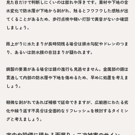
見た目だけで判断しにくいのは膨れや浮きです。素材や下地の含
水変化で防水層が下地から剥がれ、触るとフワフワした感触が出
てくることがあるため、歩行点検や軽い打診で異音がないか確認
しましょう。
雨上がりに水たまりが長時間残る場合は排水勾配やドレンのつま
り、あるいは防水膜の目詰まりが疑われます。
鋼製の要素がある場合は錆の進行も見逃せません。金属部の錆は
貫通して内部の防水層や下地を傷めるため、早めに処置を考えま
しょう。
軽微な剥がれであれば補修で延命できますが、広範囲にわたる劣
化や繰り返す不具合は全面的なリフレッシュを検討するタイミン
グと考えましょう。
室内や設備に現れる雨漏り・二次被害のサイン