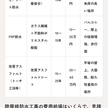
着接合）
円
負荷の高
ト防水
い場所
バルコニ
ガラス繊維
12〜
ー、屋上
＋不飽和ポ
10〜
FRP防水
20万
の短期増
リエステル
15年
円
強、歩行
樹脂
面
平場の屋
改質アス
改質アスフ
20〜
上、大面
ファルト
15〜
ァルトシー
40
積、耐久
（トーチ
25年
ト
万円
性重視の
工法等）
場所
陸屋根防水工事の費用相場はいくらで、見積